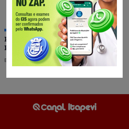
CIDADE
CONCURSO E EMPREGO
Prefeitura amplia atendimento do
PAT de Itapevi
By
Canal Itapevi
6 De Fevereiro De 2017