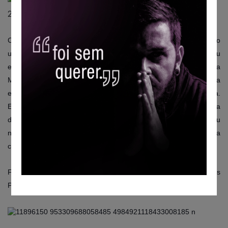
Chovia por volta das 7h00 desta quinta-feira (dia 27/8), quando
uma mulher que dirigia um Chevrolet Prisma vermelho derrapou
e perdeu a direção na Praça Romeo Mecca, em frente à Igreja
Matriz São Judas Tadeu, chocando-se contra uma árvore na
esquina da av. Luís Manfrinatto com a rua Ezequiel Dias Siqueira.
Ela teve sorte, porque a árvore aparou o carro, evitando que ela
descesse ladeira abaixo na av. Luís Manfrinatto. Ela não sofreu
nenhum ferimento. No banco de trás, estava uma criança numa
cadeirinha, que também saiu ilesa.
Fonte: Itapevi Agora | Informações e Fotos de Chrystian Goes
Pegoraro.