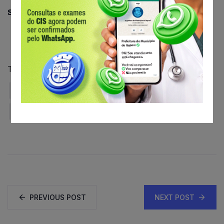
Share This:
Tags:
#barnabefotos
Canal Itapevi
Fotografo Itapevi
futebol-itapevi
Independência X Explosão
ultimas noticias
PREVIOUS POST
NEXT POST