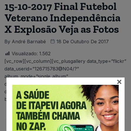
15-10-2017 Final Futebol
Veterano Independência
X Explosão Veja as Fotos
By
André Barnabé
18 De Outubro De 2017
Visualizado:
1.562
[vc_row][vc_column][vc_plusgallery data_type=”flickr”
data_userid=”126715783@N04/?”
album_mode=”single_album”
×
data_albumid=”72157689539964776″
data_albumlimit=”20″ data_limit=”300″
box_color=”#636363″][/vc_column][/vc_row]