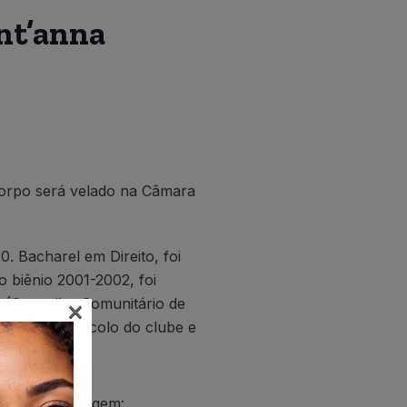
nt’anna
corpo será velado na Câmara
. Bacharel em Direito, foi
 biênio 2001-2002, foi
×
eg (Conselho Comunitário de
etor de Protocolo do clube e
eguinte mensagem: