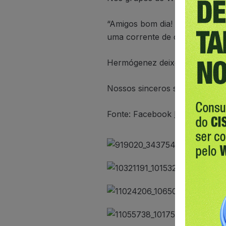
“Amigos bom dia! Venho por m
uma corrente de oração. Nathá
Hermógenez deixou a esposa Na
Nossos sinceros sentimentos 
Fonte: Facebook
Itapevi Agora