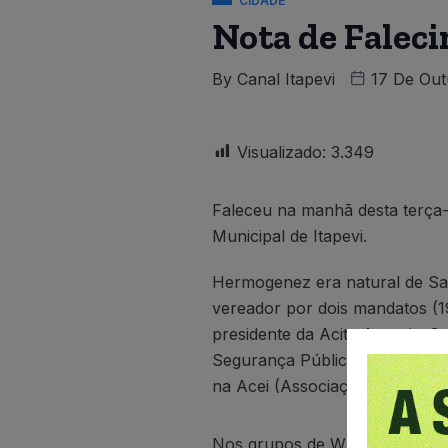
CIDADE
Nota de Falec
By
Canal Itapevi
17 De Out
Visualizado:
3.349
Faleceu na manhã desta terça
Municipal de Itapevi.
Hermogenez era natural de San
vereador por dois mandatos (1
presidente da Acita Associação
Segurança Pública). Foi presid
na Acei (Associação Cultural e
Nos grupos de WhatsApp nos qu