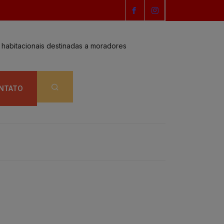
as habitacionais destinadas a moradores
Vereadores aprov
NTATO