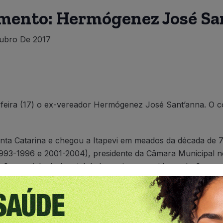
imento: Hermógenez José Sa
ubro De 2017
-feira (17) o ex-vereador Hermógenez José Sant’anna. O 
ta Catarina e chegou a Itapevi em meados da década de 70
993-1996 e 2001-2004), presidente da Câmara Municipal no
 Comercial e Industrial de Itapevi, ex-presidente do Cons
ente e fundador do Rotary Club Itapevi, atualmente era Dir
 Esportiva de Itapevi) era do Departamento Jurídico.
ais Hermogenez participava, a filha Nathália postou a s