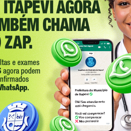
eio deste informar que o meu pai Hermógenez agora está
lia”
nci e os filhos Nathália, Fernando e Leonardo.
à família. Descanse em paz, Hermógenez!