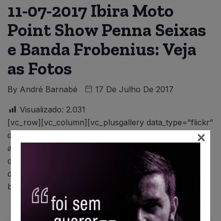
11-07-2017 Ibira Moto
Point Show Penna Seixas
e Banda Frobenius: Veja
as Fotos
By
André Barnabé
17 De Julho De 2017
Visualizado:
2.031
[vc_row][vc_column][vc_plusgallery data_type=”flickr”
×
data_userid=”126715783@N04/?”
album_mode=”single_album”
data_albumid=”72157683628579984″
data_albumlimit=”20″ data_limit=”245″
box_color=”#636363″][/vc_column][/vc_row]