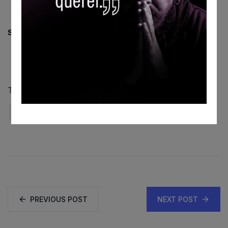
Share This:
Tags:
Banda Frobenius
barnabefotografia
Canal Itapevi
Penna Seixas
Toca Raul
PREVIOUS POST
NEXT POST