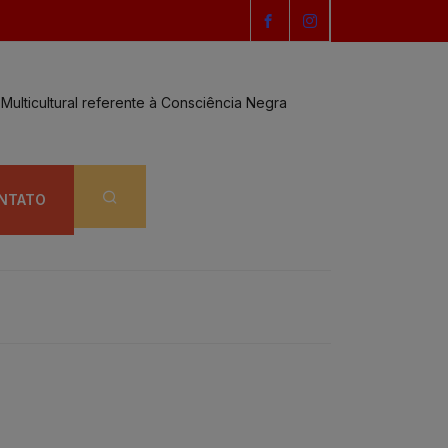
Multicultural referente à Consciência Negra
Vereador Yacer p
NTATO