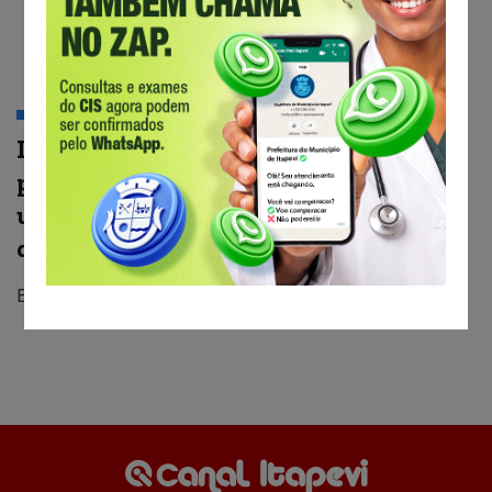
SAÚDE
Itapevi realiza mais de 1 milhão de
procedimentos ambulatoriais e de
urgência e emergência no primeiro
quadrimestre de 2019
By
Canal Itapevi
16 De Agosto De 2019