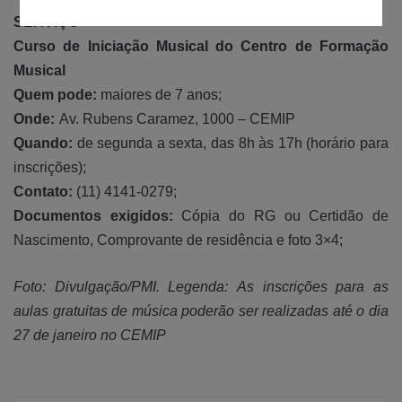
SERVIÇO
Curso de Iniciação Musical do Centro de Formação
Musical
Quem pode:
maiores de 7 anos;
Onde:
Av. Rubens Caramez, 1000 – CEMIP
Quando:
de segunda a sexta, das 8h às 17h (horário para
inscrições);
Contato:
(11)
4141-0279
;
Documentos exigidos:
Cópia do RG ou Certidão de
Nascimento, Comprovante de residência e foto 3×4;
Foto: Divulgação/PMI.
Legenda:
As inscrições para as
aulas gratuitas de música poderão ser realizadas até o dia
27 de janeiro no CEMIP