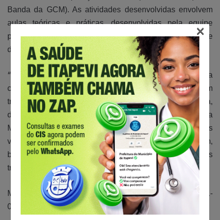
Banda da GCM). As atividades desenvolvidas envolvem
aulas teóricas e práticas, desenvolvidas pela equipe
×
pedagógica do Centro conforme avaliação de
desempenho coletivo e individual do aluno.
“
O trabalho musical é a mais antiga expressão artística
cultural da cidade, o Centro de Formação Musical é um
trabalho referência no Estado” afirmou Eduardo Stella,
diretor e maestro do Centro de Firmação Musical e Banda
Municipal. “A grande preocupação e objetivo é trabalhar os
valores artísticos e sociais – os jovens nos procuram,
buscam este contato com a música e têm as vidas
transformadas pela mais bela e antiga das artes”.
Mais informações pode
m
ser obtidas pelo telefone 4141-
0279.