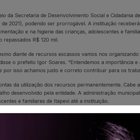
eio da Secretaria de Desenvolvimento Social e Cidadania d
o de 2021), podendo ser prorrogável. A instituição receber
limentação e na higiene das crianças, adolescentes e famili
o repassados R$ 120 mil.
mesmo diante de recursos escassos vamos nos organizando
disse o prefeito Igor Soares. “Entendemos a importância e 
 por isso achamos justo e correto contribuir para os traba
ontas da utilização dos recursos permanentemente. Cabe a 
balho desenvolvido pela entidade. A administração municip
entes e familiares de Itapevi até a instituição.
s nossos atendimentos são gratuitos. Atendemos de bebê 
itiva e até paralisia cerebral”, disse Fabiana Martins, diretor
ontinuidade de todo esse trabalho”, afirmou.