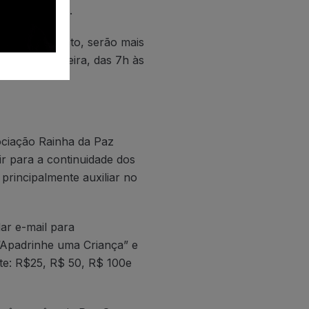
e hidroterapia.
agora, em agosto, serão mais
da a sexta-feira, das 7h às
sociação Rainha da Paz
r para a continuidade dos
 principalmente auxiliar no
ar e-mail para
 “Apadrinhe uma Criança” e
nte: R$25, R$ 50, R$ 100e