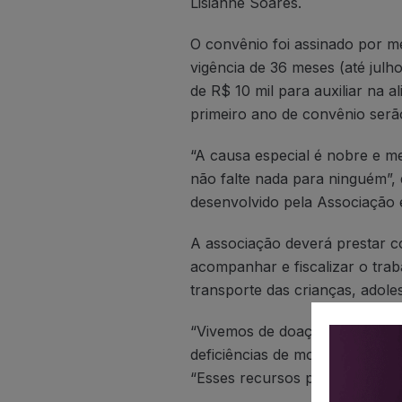
Lisianne Soares.
O convênio foi assinado por m
vigência de 36 meses (até julh
de R$ 10 mil para auxiliar na a
primeiro ano de convênio serã
“A causa especial é nobre e 
não falte nada para ninguém”, 
desenvolvido pela Associação e
A associação deverá prestar c
acompanhar e fiscalizar o tra
transporte das crianças, adolesc
“Vivemos de doações e todos o
deficiências de mobilidade, cogn
“Esses recursos permitirão a c