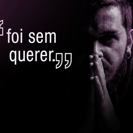
ssidade de apoiar a instituição e contribuir com a famílias de
nte, o prefeito teve a sensibilidade e olhar humano para p
o que subsidiassem os atendimentos terapêuticos das crian
, dona de casa e moradora do Jardim Santa Rita, esses inv
e Wesley, 14, que tem paralisa cerebral. ”É fantástico sabe
o melhor tratamento com mais suporte financeiro. É gratif
s”, disse.
ainha da Paz A Associação Beneficente Comunidade de Amo
ucrativos, vinculada à Paróquia Bom Pastor (Alphaville, Dioc
 centenas de crianças e adolescentes em condições de vulner
amílias.
, estão apoio pedagógico, enfermagem, terapia ocupacional