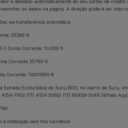
valor é debitado automaticamente do seu cartão de crédito
l preencher os dados na página. A doação poderá ser inter
es via transferência automática:
ente: 25366-8
6-2 Conta Corrente: 10.000-5
nta Corrente 25760-5
ta Corrente: 13001880-8
a Estrada Ecoturística do Suru,1833, no bairro de Suru, e
1) 4154-1193/ (11) 4154-5060/ (11) 96409-5049 (Whats App)
/PMI
 à instituição sem fins lucrativos