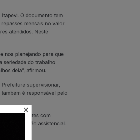
e Itapevi. O documento tem
á repasses mensais no valor
ares atendidos. Neste
 e nos planejando para que
a seriedade do trabalho
lhos dela”, afirmou.
Prefeitura supervisionar,
al também é responsável pelo
×
até adolescentes com
a da instituição assistencial.