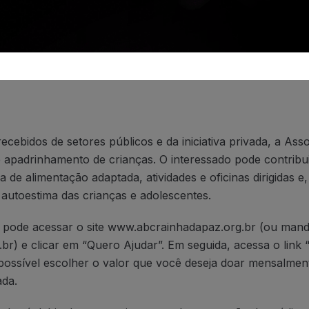
fisioterapia, psicologia, nutrição, hippoterapia, informática 
 357 crianças e adolescentes, sendo 56 delas de Itapevi – 
A entidade fica em Santana do Parnaíba e funciona de segun
cebidos de setores públicos e da iniciativa privada, a As
apadrinhamento de crianças. O interessado pode contribui
de alimentação adaptada, atividades e oficinas dirigidas e,
autoestima das crianças e adolescentes.
o pode acessar o site www.abcrainhadapaz.org.br (ou mand
r) e clicar em “Quero Ajudar”. Em seguida, acessa o link
 possível escolher o valor que você deseja doar mensalme
ada.