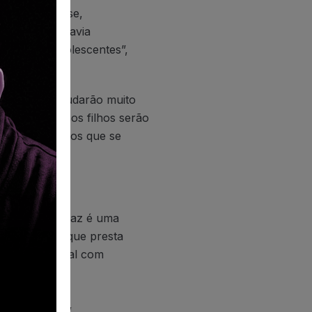
 Itapevi”, disse,
erceber que havia
ças e dos adolescentes”,
estimentos ajudarão muito
rmos que nossos filhos serão
icante sabermos que se
r Rainha da Paz é uma
ese Jundiaí), que presta
abilidade social com
, odontologia,