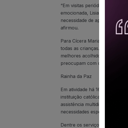
“Em visitas periódicas vi a nece
emocionada, Lisianne. “Felizme
necessidade de apoio financeir
afirmou.
Para Cícera Maria da Silva, 44
todas as crianças. Ela é mãe d
melhores acolhidos e receberã
preocupam com os nossos filho
Rainha da Paz
Em atividade há 16 anos, a R
instituição católica sem fins l
assistência multidisciplinar a
necessidades especiais e suas f
Dentre os serviços oferecidos