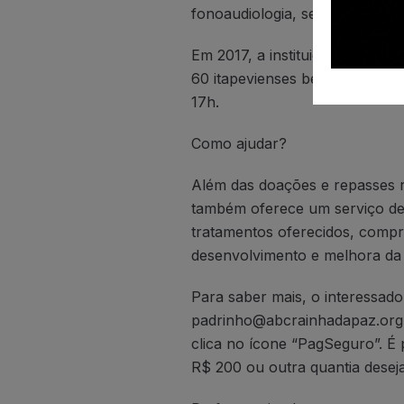
fonoaudiologia, serviço social, 
Em 2017, a instituição atendeu
60 itapevienses beneficiados. 
17h.
Como ajudar?
Além das doações e repasses re
também oferece um serviço de 
tratamentos oferecidos, compra 
desenvolvimento e melhora da 
Para saber mais, o interessad
padrinho@abcrainhadapaz.org.b
clica no ícone “PagSeguro”. É
R$ 200 ou outra quantia desej