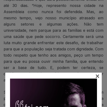
até 30 dias. “Hoje, represento nossa cidade na
Assembleia como nunca foi defendida. Mas, ao
mesmo tempo, vejo nosso município atrasado em
alguns setores e algumas ações. Não tem
universidade, nem parque para as famílias e está com
uma saúde que pede socorro. Certamente será uma
luta muito grande enfrentar este desafio, de trabalhar
para que a população seja tratada com dignidade. Com
todo respeito que tenho aos amigos, peço um tempo
para que eu possa ouvir minha família, que entendo
ser a base de tudo. E, podem ter certeza, se
×
decidirmos pela minha candidatura, será para vencer
as eleições.”
Sem ter lançado pré-candidatura, Igor Soares está em
primeiro na disputa eleitoral, segundo pesquisa
divulgada no final do ano passado. No entanto, a