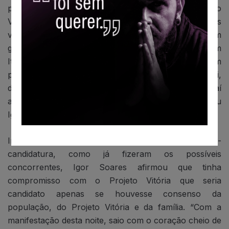
principal meta do deputado era viabilizar o Projeto
Vitória em Itapevi para eleger quatro novos
vereadores. “Estamos montando um novo time, com
gente que ama a cidade, que tem compromisso com
Itapevi. Sem projetos pessoais e particulares, mas com
projeto para Itapevi. A cidade, a prefeitura e Itapevi,
de um modo geral, precisam e pedem novas ideias, daí
a necessidade de formar um novo grupo”, destacou
Igor Soares.
Indagado porque não havia lançado a pré-
candidatura, como já fizeram os possíveis
concorrentes, Igor Soares afirmou que tinha
compromisso com o Projeto Vitória que seria
candidato apenas se houvesse consenso da
população, do Projeto Vitória e da família. “Com a
manifestação desta noite, saio com o coração cheio de