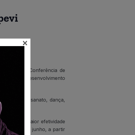
pevi
×
alizará a 3ª Conferência de
e ano é “O Desenvolvimento
visuais, artesanato, dança,
e para uma maior efetividade
no dia 25 de junho, a partir