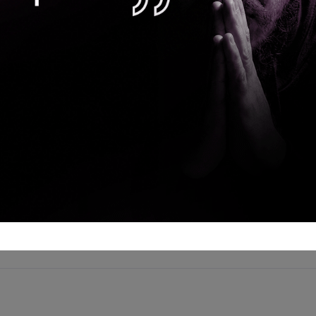
, localizada na avenida Luis Manfrinato, 194 – Centro.
acontece-em-itapevi