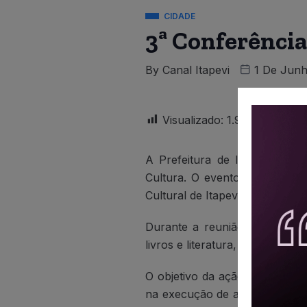
CIDADE
3ª Conferência
By
Canal Itapevi
1 De Junh
Visualizado:
1.985
A Prefeitura de Itapevi, por
Cultura. O evento busca envo
Cultural de Itapevi”.
Durante a reunião, serão abor
livros e literatura, museus e e
O objetivo da ação é fortalec
na execução de atividades do 