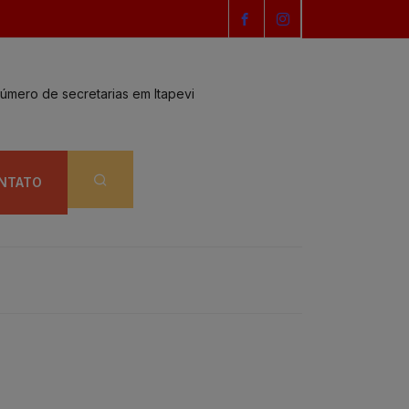
número de secretarias em Itapevi
Igor anuncia mais
NTATO