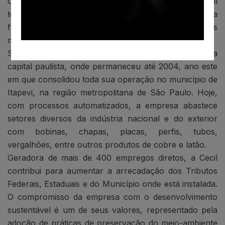
Com capacidade de processamento de mais de 100 mil
toneladas/ano, o que equivale ao cobre utilizado na
fabricação de 5 milhões de carros, a Cecil é uma das
maiores metalúrgicas de cobre do País.
Sua trajetória começou em 1961, no bairro do Pari, na
capital paulista, onde permaneceu até 2004, ano este
em que consolidou toda sua operação no município de
Itapevi, na região metropolitana de São Paulo. Hoje,
com processos automatizados, a empresa abastece
setores diversos da indústria nacional e do exterior
com bobinas, chapas, placas, perfis, tubos,
vergalhões, entre outros produtos de cobre e latão.
Geradora de mais de 400 empregos diretos, a Cecil
contribui para aumentar a arrecadação dos Tributos
Federais, Estaduais e do Município onde está instalada.
O compromisso da empresa com o desenvolvimento
sustentável é um de seus valores, representado pela
adoção de práticas de preservação do meio-ambiente