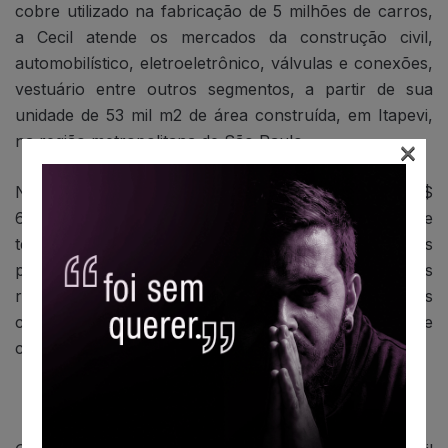
cobre utilizado na fabricação de 5 milhões de carros,
a Cecil atende os mercados da construção civil,
automobilístico, eletroeletrônico, válvulas e conexões,
vestuário entre outros segmentos, a partir de sua
unidade de 53 mil m2 de área construída, em Itapevi,
na região metropolitana de São Paulo.
×
Nos últimos três anos, a empresa investiu cerca de R$
60milhões na aquisição de novos equipamentos e
tecnologia, assumindo posição de destaque entre os
principais players do setor. “Os investimentos
realizados nos posicionam como a empresa mais
competitiva no fornecimento de semielaborados de
cobre e suas ligas no Brasil”, finaliza Carvalho.
Sobre a Cecil