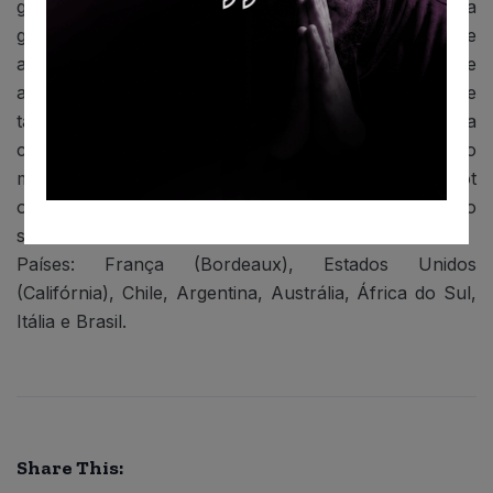
garante um melhor envelhecimento da bebida na
garrafa e a passagem pelo barril de carvalho pode
aparar suas arestas. Tem um amplo espectro de
aromas: frutas vermelhas, café, chocolate geléia e
tabaco, quando envelhecidos. No Chile tem uma
característica mais mentolada. Enriquece quando
misturada à merlot, cabernet franc, shiraz, petit verdot
ou malbec. Na Austrália geralmente é mesclado ao
shiraz. Produz os melhores tintos do Brasil e do Chile.
Países: França (Bordeaux), Estados Unidos
(Califórnia), Chile, Argentina, Austrália, África do Sul,
Itália e Brasil.
Share This: