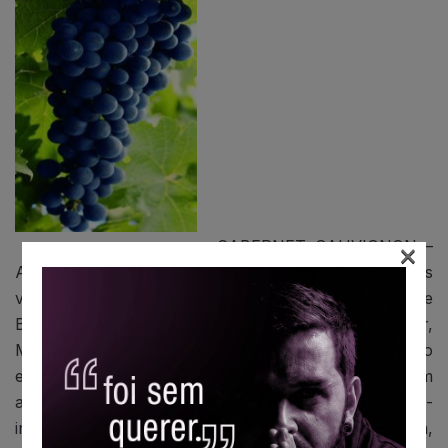
CABERNET SAUVIGNON –
×
A mais clássica e conhecida das variedades de vitis
vinífera, base do corte usado nos grandes vinhos de
Bordeaux (Latour, Mouton-Rothshild, Lafite, Latour,
Margoux etc). É uva mais difundida em todo o mundo
e responsável pelos melhores rótulos do planeta. Tem
amadurecimento tardio e produz tintos secos de semi-
incorpados a incorpados; tânico quando jovem,