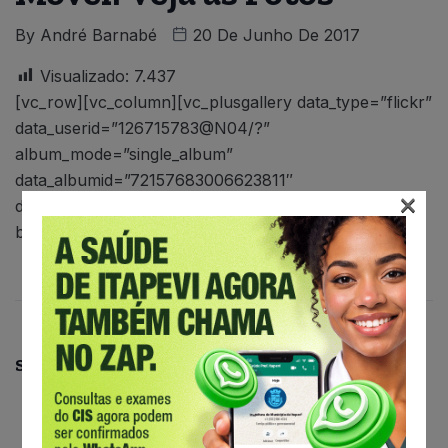
By
André Barnabé
20 De Junho De 2017
Visualizado:
7.437
[vc_row][vc_column][vc_plusgallery data_type=”flickr”
data_userid=”126715783@N04/?”
album_mode=”single_album”
data_albumid=”72157683006623811″
×
data_albumlimit=”20″ data_limit=”65″
box_color=”#636363″][/vc_column][/vc_row]
Share This: