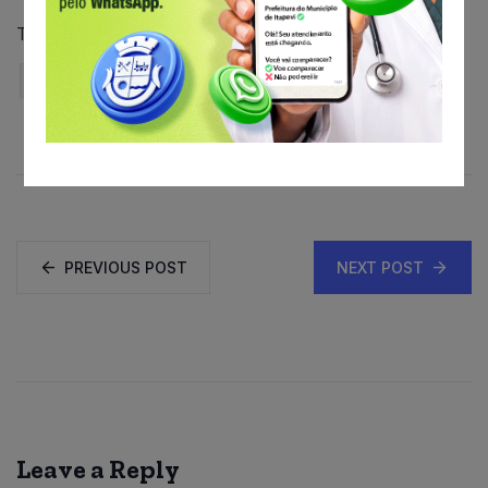
Tags:
barnabefotografia
Canal Itapevi
Ricardo Vick
saúde
PREVIOUS POST
NEXT POST
Leave a Reply