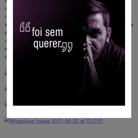
todas as escolas municipais, onde os profissionais da
odontologia examinaram todos os alunos. Havendo a
necessidade de serviço, o mesmo poderá ser feito no
local ou encaminhado à uma Unidade de Saúde.” Disse
a
Vereadora Mariza
. que finalizou parabenizando
o Prefeito Igor Soares e o Vice Teco, por este
importante projeto para um sorriso sempre perfeito
das nossas crianças.