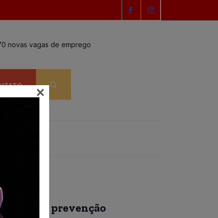
a 470 novas vagas de emprego
Os bastidores da
NTATO
×
ampanha de prevenção