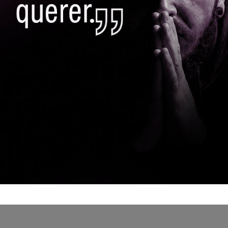
ao suicídio
By
Canal Itapevi
2 De S