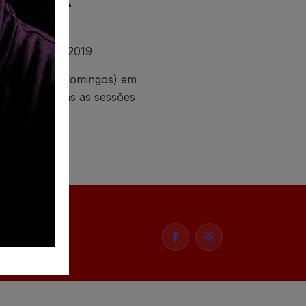
 FAMÍLIA
Fevereiro De 2019
a (sábados e domingos) em
terplex, todas as sessões