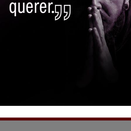
PROMOÇÃO SESSÃO
CENTERPLEX
By
Canal Itapevi
22 De 
Durante os finais de seman
qualquer cinema da rede Cen
2D dos filmes