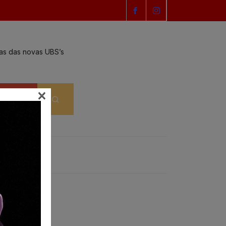
ras das novas UBS’s
GARANTA JÁ O 
×
NTATO