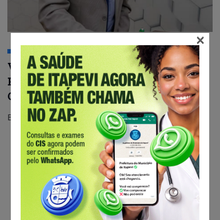
×
POLÍTICA
Vereador mais votado de Itapevi
Rafael Alan é reeleito Presidente da
Câmara
By
Canal Itapevi
1 De Janeiro De 2021