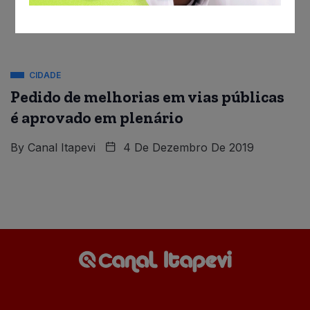
CIDADE
Pedido de melhorias em vias públicas
é aprovado em plenário
By
Canal Itapevi
4 De Dezembro De 2019