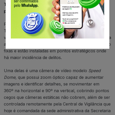
Terminal vigiado por câmeras de alta tecnologia
para coibir criminalidade
Para oferecer ainda mais segurança à população, o
Terminal de Ônibus conta com 10 câmeras de
videomonitoramento já opera desde setembro e realiza
a vigilância do local permanentemente. Nove delas são
fixas e estão instaladas em pontos estratégicos onde
há maior incidência de delitos.
Uma delas é uma câmera de vídeo modelo
Speed
Dome
, que possui zoom óptico capaz de aumentar
imagens e identificar detalhes, se movimentar em
360º na horizontal e 90º na vertical, cobrindo pontos
cegos que câmeras estáticas não cobrem, além de ser
controlada remotamente pela Central de Vigilância que
hoje é comandada da sede administrativa da Secretaria