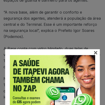
espaços de guarita e banheiro para os agentes.
“A nova base, além de garantir o conforto e
segurança dos agentes, atenderá a população da área
central e do Terminal. Esse é um importante reforço
na segurança local”, explica o Prefeito Igor Soares
(Podemos).
A Base conta com vidro blindado, duas telas de
×
videomonitoramento, uma de 40 polegadas e outra de
17 para operar as câmeras instaladas no Terminal
com ponto de internet.
Nesse local, atuam três GCMs escalados em turno de
12 por 36 horas, com apoio da Base Móvel com mais
quatro guardas atuando em patrulhamento na
localidade central e a pé.