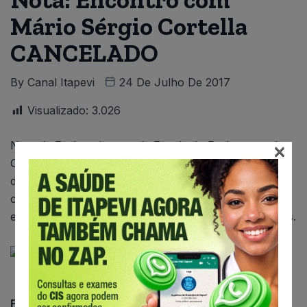
Mário Sérgio Cortella
CANCELADO
By
Canal Itapevi
24 De Julho De 2017
Visualizado:
3.026
×
Nota de Esclarecimento da Escola do Parlamento da
Câmara Municipal de Itapevi: Por conta de problemas
de saúde, a palestra do Dr. Mario Sérgio Cortella foi
cancelada. Ainda não temos novas datas para o
evento. Acompanhe pelo site da escola novas notícias.
Fonte: