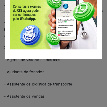
O destaque de vagas desta semana fica por conta da
área de auxiliar de logística, com 170 vagas, e ajudante
de carga e descarga de mercadoria, com 140
oportunidades. Em seguida, aparecem os cargos de
auxiliar de limpeza (44) e operador de telemarketing
ativo e receptivo (20).
Confira as outras funções com empregos disponíveis:
– Agente de vistoria de alarmes
– Ajudante de forjador
– Assistente de logística de transporte
– Assistente de vendas