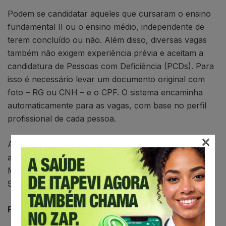
Podem se candidatar aqueles que cursaram o ensino
fundamental II ou o ensino médio, independente de
terem concluído ou não. Além disso, diversas vagas
também não exigem experiência prévia e aceitam a
candidatura de Pessoas com Deficiência (PCDs). Para
isso é necessário levar um documento original com
foto – RG ou CNH – e o CPF. O sistema encaminha
automaticamente para as vagas, com base no perfil
profissional de cada pessoa.
×
Algumas oportunidades podem ser verificadas pelo
aplicativo “Sine Fácil”, disponível em Android e iOS.
Mais informações podem ser obtidas no (11) 4143-
9200.
Funções oferecidas