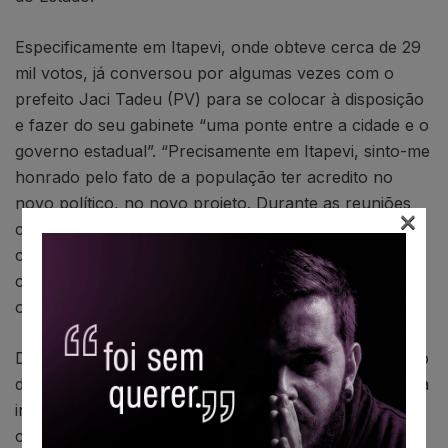
Especificamente em Itapevi, onde obteve cerca de 29
mil votos, já conversou por algumas vezes com o
prefeito Jaci Tadeu (PV) para se colocar à disposição
e fazer do seu gabinete “uma ponte entre a cidade e o
governo estadual”. “Precisamente em Itapevi, sinto-me
honrado pelo fato de a população ter acredito no
novo político, no novo projeto. Durante as reuniões
×
com o prefeito enfatizei a minha intenção em
contribuir com o governo. Até porque tenho
compromisso com a cidade e vou trabalhar e honrar
os votos que recebi”, destacou Igor Soares.
Dentre as principais bandeiras planejadas para o início
do mandato estão a conclusão do Corredor Oeste, e a
instalação da escola técnica de Itapevi, além de
contribuir com melhorias de diversas áreas, inclusive