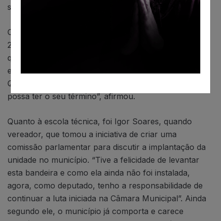
saúde, por meio das emendas parlamentares.
Com relação ao corredor, Igor lembra que há mais de
20 anos se discute a sua implantação. “É uma obra
que tem proposta de desafogar o trânsito nas cidades
e ligará Itapevi ao bairro Butantã, em São Paulo.
Quero ser uma voz atuante para que este projeto
possa ter o seu término”, afirmou.
Quanto à escola técnica, foi Igor Soares, quando
vereador, que tomou a iniciativa de criar uma
comissão parlamentar para discutir a implantação da
unidade no município. “Tive a felicidade de levantar
esta bandeira e como ela ainda não foi instalada,
agora, como deputado, tenho a responsabilidade de
continuar a luta iniciada na Câmara Municipal”. Ainda
segundo ele, o município já comporta e carece