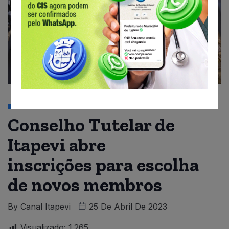
CIDADE
Conselho Tutelar de
Itapevi abre
inscrições para escolha
de novos membros
By
Canal Itapevi
25 De Abril De 2023
Visualizado:
1.265