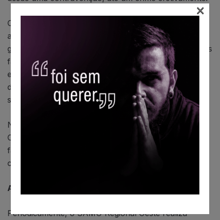
×
Os trotes contra autoridades são aqueles aplicados
aos números públicos e que geram a atuação
governamental mediante fornecimento de informações
falsas. Este tipo de trote está previsto especificamente
em sua norma formal no código penal, com pena de
detenção, iniciando-se com a possibilidade de regime
semiaberto, ou multa entre um e seis meses.
Neste caso, a conduta é definida no artigo 340, do
Código Penal Brasileiro, que trata da comunicação de
fato falso para autoridades. Passar trote telefônico é
crime, com investigação e julgamento penal.
Ações para combater o trote
Periodicamente, o SAMU Regional Oeste realiza