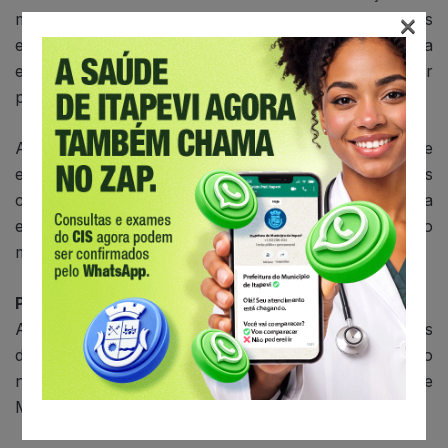
×
moradores para combater o mosquito com mais
eficiência. As pessoas devem autorizar os agentes a
entrarem nas casas para vistorias e assim eliminar
possíveis criadouros do vetor.
Além desse tipo de ação, esses profissionais da saúde
efetuam durante a semana o bloqueio de casos
constatados como positivos no município e a
erradicação dos focos do inseto mapeados no
município.
Próximos mutirões
Após a Vila Santa Rita, a Prefeitura fará os últimos
dois mutirões previstos em maio. Os agentes estarão
nos bairros Alabama e Cruzeiro (4) e no Parque
Miraflores (11).